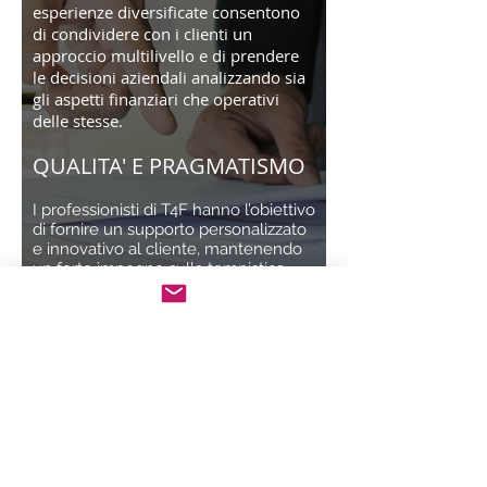
esperienze diversificate consentono
di condividere con i clienti un
approccio multilivello e di prendere
le decisioni aziendali analizzando sia
gli aspetti finanziari che operativi
delle stesse.
QUALITA' E PRAGMATISMO
I professionisti di T4F hanno l’obiettivo
di fornire un supporto personalizzato
e innovativo al cliente, mantenendo
un forte impegno sulla tempistica
condivisa del processo.
INDIPENDENZA E
INTEGRITA'
Il team di T4F è completamente
indipendente, senza conflitti di
interesse. L’obiettivo è raggiungere i
risultati richiesti con la massima