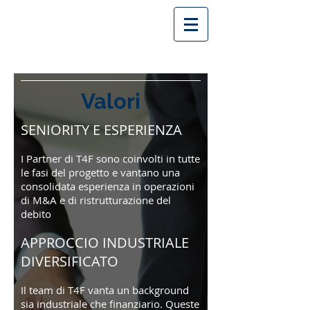
Valori
SENIORITY E ESPERIENZA
I Partner di T4F sono coinvolti in tutte
le fasi del progetto e vantano una
consolidata esperienza in operazioni
di M&A e di ristrutturazione del
debito
APPROCCIO INDUSTRIALE
DIVERSIFICATO
Il team di T4F vanta un background
sia industriale che finanziario. Queste